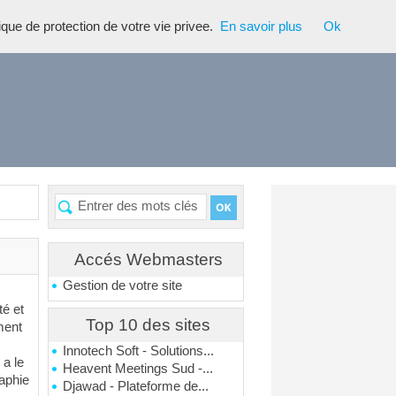
tique de protection de votre vie privee.
En savoir plus
Ok
Accés Webmasters
Gestion de votre site
té et
Top 10 des sites
ment
Innotech Soft - Solutions...
 a le
Heavent Meetings Sud -...
aphie
Djawad - Plateforme de...