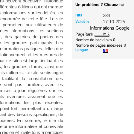
urs peuvent découvrir l'historique
Un problème ? Cliquez ici
ifférentes éditions qui ont marqué
 informations sur les défilés, les
Hits
284
 renommée de cette fête. Le site
Validé le :
17-10-2025
i permettent aux utilisateurs de
Informations Google
entes informations. Les sections
PageRank
s, des galeries de photos des
Nombre de backlinks
0
r les groupes participants. Les
Nombre de pages indexées
0
nformations pratiques, telles que
Langue
 stationnement, et les mesures de
r ce site est large, incluant les
s, les groupes d'amis, ainsi que
s culturels. Le site se distingue
 facilitant la consultation des
 sont pas familiers avec les
mises à jour régulières sur les
ts éventuels assurent que les
nformations les plus récentes.
point fort, permettant à un large
ayant des besoins spécifiques, de
roposées. En somme, le site du
forme informative et conviviale
région et invite tous à participer