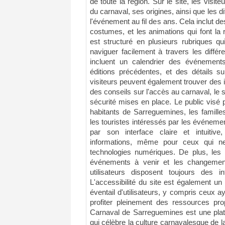
de toute la région. Sur le site, les visite
du carnaval, ses origines, ainsi que les d
l'événement au fil des ans. Cela inclut des
costumes, et les animations qui font la
est structuré en plusieurs rubriques qu
naviguer facilement à travers les différ
incluent un calendrier des événement
éditions précédentes, et des détails su
visiteurs peuvent également trouver des i
des conseils sur l'accès au carnaval, le
sécurité mises en place. Le public visé pa
habitants de Sarreguemines, les famille
les touristes intéressés par les événement
par son interface claire et intuitive,
informations, même pour ceux qui ne
technologies numériques. De plus, les 
événements à venir et les changemen
utilisateurs disposent toujours des i
L'accessibilité du site est également un 
éventail d'utilisateurs, y compris ceux 
profiter pleinement des ressources p
Carnaval de Sarreguemines est une plate
qui célèbre la culture carnavalesque de la 