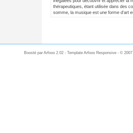
inégalées pour découvrir et apprécier la 
thérapeutiques, étant utilisée dans des c
somme, la musique est une forme d'art esse
Boosté par Arfooo 2.02 - Template Arfooo Responsive - © 200